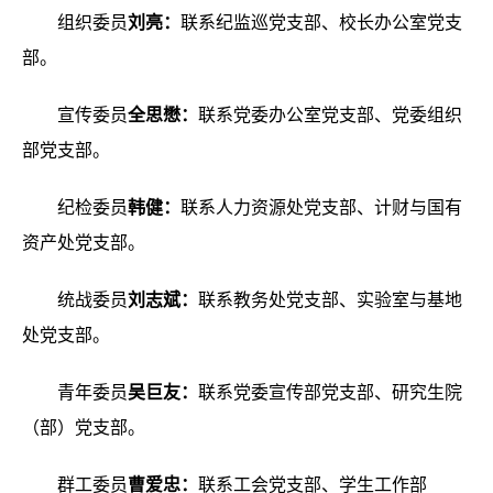
组织委员
刘亮
：
联系纪监巡党支部、校长办公室党支
部。
宣传委员
全思懋
：
联系党委办公室党支部、党委组织
部党支部。
纪检委员
韩健
：
联系人力资源处党支部、计财与国有
资产处党支部。
统战委员
刘志斌
：
联系教务处党支部、实验室与基地
处党支部。
青年委员
吴巨友
：
联系党委宣传部党支部、研究生院
（部）党支部。
群工委员
曹爱忠
：
联系工会党支部、学生工作部