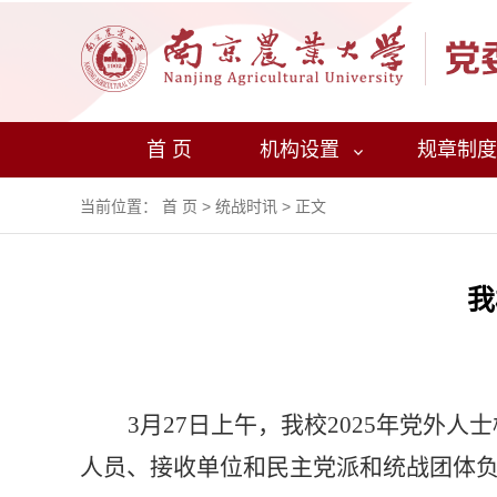
首 页
机构设置
规章制度
当前位置：
首 页
>
统战时讯
> 正文
我
3
月
27
日上午，
我校
2025
年党外人士
人员、接收单位和民主党派和统战团体