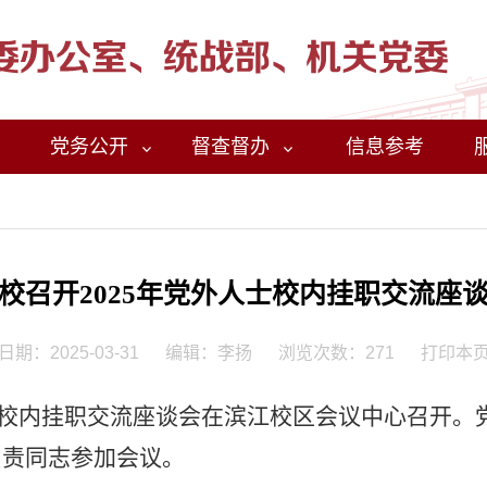
党务公开
督查督办
信息参考
校召开2025年党外人士校内挂职交流座
日期：2025-03-31
编辑：李扬
浏览次数：
271
打印本
校内挂职交流座谈会在滨江校区会议中心召开。
负责同志参加会议。